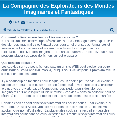
La Compagnie des Explorateurs des Mondes
Imaginaires et Fantastiques
FAQ
Nous contacter
R
Site de la CEMIF
Accueil du forum
e
Comment utilisons-nous les cookies sur ce forum ?
Nous utilisons des fichiers appelés cookies sur La Compagnie des Explorateurs
c
des Mondes Imaginaires et Fantastiques pour améliorer ses performances et
améliorer votre expérience utilisateur. En utilisant La Compagnie des
h
Explorateurs des Mondes Imaginaires et Fantastiques vous acceptez que nous
e
pouvons placer ces types de fichiers sur votre appareil.
r
Que sont les cookies ?
Les cookies sont de petits fichiers texte qu’un site WEB peut stocker sur votre
c
ordinateur ou votre appareil mobile, lorsque vous visitez pour la première fois un
site ou l’une de ses pages.
h
e
Il y a beaucoup de fonctions pour lesquelles un cookie peut servir. Par exemple,
un cookie aidera le site ou un autre site à reconnaître votre appareil la prochaine
r
fois que vous le visiterez. La Compagnie des Explorateurs des Mondes
Imaginaires et Fantastiques utilise le terme « cookies » dans sa politique pour se
référer à tous les fichiers qui recueillent des renseignements de cette manière.
Certains cookies contiennent des informations personnelles – par exemple, si
vous cliquez sur « Se souvenir de moi » lors de la connexion, un cookie va
stocker votre nom d’utilisateur. La plupart des cookies ne recueillent pas des
informations permettant de vous identifier, mais recueillent des informations plus