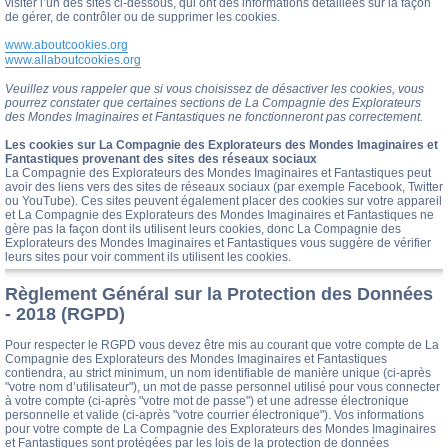
visiter l’un des sites ci-dessous, qui ont des informations détaillées sur la façon
de gérer, de contrôler ou de supprimer les cookies.
www.aboutcookies.org
www.allaboutcookies.org
Veuillez vous rappeler que si vous choisissez de désactiver les cookies, vous
pourrez constater que certaines sections de La Compagnie des Explorateurs
des Mondes Imaginaires et Fantastiques ne fonctionneront pas correctement.
Les cookies sur La Compagnie des Explorateurs des Mondes Imaginaires et
Fantastiques provenant des sites des réseaux sociaux
La Compagnie des Explorateurs des Mondes Imaginaires et Fantastiques peut
avoir des liens vers des sites de réseaux sociaux (par exemple Facebook, Twitter
ou YouTube). Ces sites peuvent également placer des cookies sur votre appareil
et La Compagnie des Explorateurs des Mondes Imaginaires et Fantastiques ne
gère pas la façon dont ils utilisent leurs cookies, donc La Compagnie des
Explorateurs des Mondes Imaginaires et Fantastiques vous suggère de vérifier
leurs sites pour voir comment ils utilisent les cookies.
Règlement Général sur la Protection des Données
- 2018 (RGPD)
Pour respecter le RGPD vous devez être mis au courant que votre compte de La
Compagnie des Explorateurs des Mondes Imaginaires et Fantastiques
contiendra, au strict minimum, un nom identifiable de manière unique (ci-après
"votre nom d’utilisateur"), un mot de passe personnel utilisé pour vous connecter
à votre compte (ci-après "votre mot de passe") et une adresse électronique
personnelle et valide (ci-après "votre courrier électronique"). Vos informations
pour votre compte de La Compagnie des Explorateurs des Mondes Imaginaires
et Fantastiques sont protégées par les lois de la protection de données