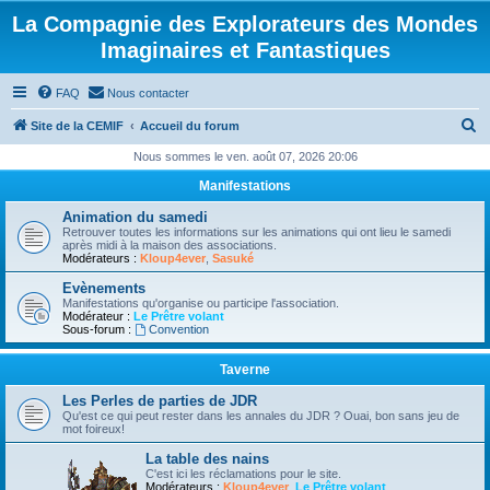
La Compagnie des Explorateurs des Mondes
Imaginaires et Fantastiques
FAQ
Nous contacter
R
Site de la CEMIF
Accueil du forum
e
Nous sommes le ven. août 07, 2026 20:06
c
Manifestations
h
Animation du samedi
e
Retrouver toutes les informations sur les animations qui ont lieu le samedi
après midi à la maison des associations.
r
Modérateurs :
Kloup4ever
,
Sasuké
c
Evènements
Manifestations qu'organise ou participe l'association.
h
Modérateur :
Le Prêtre volant
Sous-forum :
Convention
e
r
Taverne
Les Perles de parties de JDR
Qu'est ce qui peut rester dans les annales du JDR ? Ouai, bon sans jeu de
mot foireux!
La table des nains
C'est ici les réclamations pour le site.
Modérateurs :
Kloup4ever
,
Le Prêtre volant