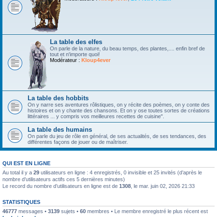
La table des elfes
On parle de la nature, du beau temps, des plantes,.... enfin bref de
tout et n'importe quoi!
Modérateur :
Kloup4ever
La table des hobbits
On y narre ses aventures rôlistiques, on y récite des poèmes, on y conte des
histoires et on y chante des chansons. Et on y ose toutes sortes de créations
littéraires ... y compris vos meilleures recettes de cuisine".
La table des humains
On parle du jeu de rôle en général, de ses actualités, de ses tendances, des
différentes façons de jouer ou de maîtriser.
QUI EST EN LIGNE
Au total il y a
29
utilisateurs en ligne : 4 enregistrés, 0 invisible et 25 invités (d’après le
nombre d’utilisateurs actifs ces 5 dernières minutes)
Le record du nombre d’utilisateurs en ligne est de
1308
, le mar. juin 02, 2026 21:33
STATISTIQUES
46777
messages •
3139
sujets •
60
membres • Le membre enregistré le plus récent est