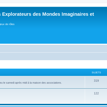
 Explorateurs des Mondes Imaginaires et
jeux de rôles
SUJETS
S
319
lieu le samedi après midi à la maison des associations.
u
j
S
122
e
u
t
j