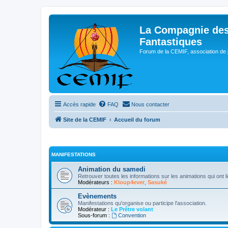
La Compagnie des
Fantastiques
Forum de la CEMIF, association de 
Accès rapide
FAQ
Nous contacter
Site de la CEMIF
Accueil du forum
MANIFESTATIONS
Animation du samedi
Retrouver toutes les informations sur les animations qui ont 
Modérateurs :
Kloup4ever
,
Sasuké
Evènements
Manifestations qu'organise ou participe l'association.
Modérateur :
Le Prêtre volant
Sous-forum :
Convention