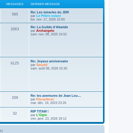
s
r
MESSAGES
a
DERNIER MESSAGE
g
s
m
g
e
e
D
Re: Les miracles du JDR
s
e
a
M
585
e
par
Le Prêtre volant
s
r
lun. nov. 17, 2025 15:50
a
s
g
e
n
g
i
D
e
Re: La Guilde d'Altaride
M
2063
e
s
e
e
par
Archangelo
r
r
sam. nov. 08, 2025 16:52
e
s
s
m
n
e
i
s
s
a
e
s
r
a
s
m
g
g
e
e
s
a
e
D
Re: Joyeux anniversaire
s
M
6125
e
par
Sasuké
a
g
s
r
sam. août 08, 2026 15:30
g
e
n
e
e
i
s
e
r
s
s
m
e
s
a
D
Re: les aventures de Jean Lou…
s
M
209
e
par
Kloup4ever
a
g
r
mar. déc. 19, 2023 23:26
g
e
n
e
e
i
D
RIP TITAM !
s
M
32
e
e
par
L'Ogre
s
r
r
ven. janv. 23, 2026 18:12
s
m
e
n
e
i
s
a
s
e
lé]
s
r