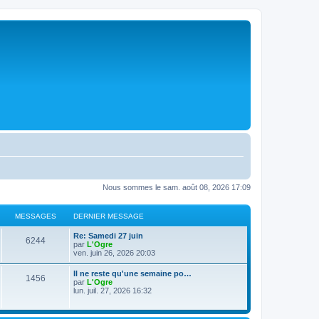
Nous sommes le sam. août 08, 2026 17:09
MESSAGES
DERNIER MESSAGE
D
Re: Samedi 27 juin
M
6244
e
par
L'Ogre
r
ven. juin 26, 2026 20:03
e
n
i
D
Il ne reste qu'une semaine po…
s
M
1456
e
e
par
L'Ogre
r
r
lun. juil. 27, 2026 16:32
s
m
e
n
e
i
s
a
s
e