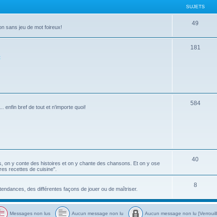
SUJETS
s
e
t
S
49
on sans jeu de mot foireux!
s
u
S
181
j
t
u
e
j
t
e
s
t
S
584
. enfin bref de tout et n'importe quoi!
s
u
j
e
t
S
40
s, on y conte des histoires et on y chante des chansons. Et on y ose
s
ures recettes de cuisine".
u
j
S
8
 tendances, des différentes façons de jouer ou de maîtriser.
e
u
t
j
Messages non lus
Aucun message non lu
Aucun message non lu [Verrouil