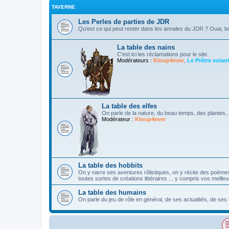
TAVERNE
Les Perles de parties de JDR
Qu'est ce qui peut rester dans les annales du JDR ? Ouai, b
La table des nains
C'est ici les réclamations pour le site.
Modérateurs :
Kloup4ever
,
Le Prêtre volan
La table des elfes
On parle de la nature, du beau temps, des plantes,...
Modérateur :
Kloup4ever
La table des hobbits
On y narre ses aventures rôlistiques, on y récite des poème
toutes sortes de créations littéraires ... y compris vos meille
La table des humains
On parle du jeu de rôle en général, de ses actualités, de ses