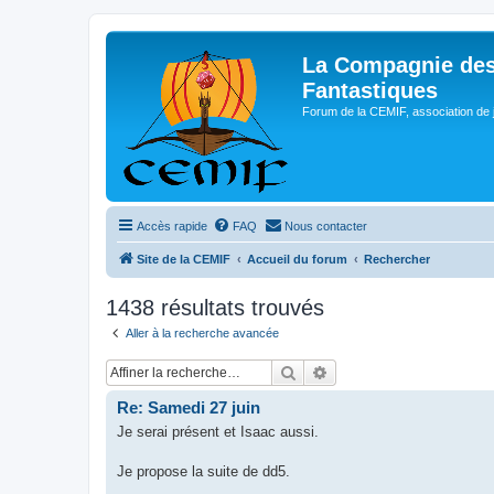
La Compagnie des
Fantastiques
Forum de la CEMIF, association de 
Accès rapide
FAQ
Nous contacter
Site de la CEMIF
Accueil du forum
Rechercher
1438 résultats trouvés
Aller à la recherche avancée
Rechercher
Recherche avancée
Re: Samedi 27 juin
Je serai présent et Isaac aussi.
Je propose la suite de dd5.