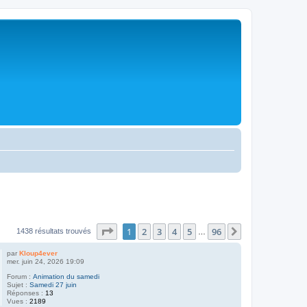
Page
1
sur
96
1
2
3
4
5
96
Suivante
1438 résultats trouvés
…
par
Kloup4ever
mer. juin 24, 2026 19:09
Forum :
Animation du samedi
Sujet :
Samedi 27 juin
Réponses :
13
Vues :
2189