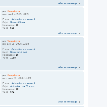
Aller au message
par
Kloup4ever
mar. mai 05, 2026 08:29
Forum :
Animation du samedi
Sujet :
Samedi 9 mai
Réponses :
11
Vues :
539
Aller au message
par
Kloup4ever
jeu. avr. 09, 2026 13:18
Forum :
Animation du samedi
Sujet :
Samedi 11 avril
Réponses :
16
Vues :
1158
Aller au message
par
Kloup4ever
mer. mars 25, 2026 19:19
Forum :
Animation du samedi
Sujet :
Animation du 28 mars...
Réponses :
10
Vues :
672
Aller au message