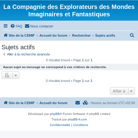
La Compagnie des Explorateurs des Mondes
Imaginaires et Fantastiques
FAQ
Nous contacter
R
Site de la CEMIF
Accueil du forum
Rechercher
Sujets actifs
e
Sujets actifs
c
Aller à la recherche avancée
h
0 résultat trouvé • Page
1
sur
1
e
Aucun sujet ou message ne correspond à vos critères de recherche.
r
c
0 résultat trouvé • Page
1
sur
1
h
Aller à
e
r
Site de la CEMIF
Accueil du forum
Heures au format
UTC+02:00
Développé par
phpBB
® Forum Software © phpBB Limited
Traduit par
phpBB-fr.com
Confidentialité
|
Conditions