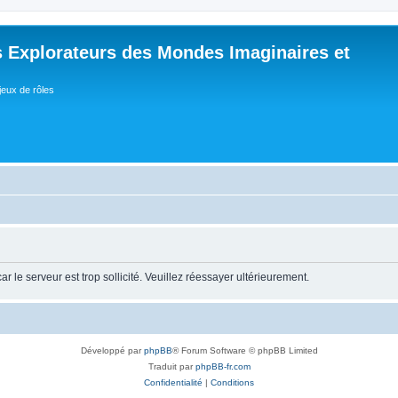
 Explorateurs des Mondes Imaginaires et
jeux de rôles
r le serveur est trop sollicité. Veuillez réessayer ultérieurement.
Développé par
phpBB
® Forum Software © phpBB Limited
Traduit par
phpBB-fr.com
Confidentialité
|
Conditions