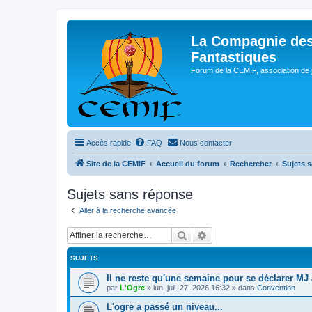
La Compagnie des
Fantastiques
Forum de la CEMIF, association de 
Accès rapide
FAQ
Nous contacter
Site de la CEMIF
Accueil du forum
Rechercher
Sujets 
Sujets sans réponse
Aller à la recherche avancée
Rechercher
Recherche avancée
SUJETS
Il ne reste qu'une semaine pour se déclarer MJ 
par
L'Ogre
»
lun. juil. 27, 2026 16:32
» dans
Convention
L'ogre a passé un niveau...