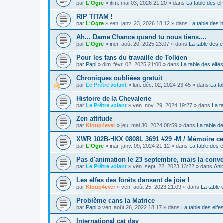
par
L'Ogre
»
dim. mai 03, 2026 21:20
» dans
La table des el
RIP TITAM !
par
L'Ogre
»
ven. janv. 23, 2026 18:12
» dans
La table des 
Ah... Dame Chance quand tu nous tiens....
par
L'Ogre
»
mer. août 20, 2025 23:07
» dans
La table des e
Pour les fans du travaille de Tolkien
par
Papi
»
dim. févr. 02, 2025 21:00
» dans
La table des elfes
Chroniques oubliées gratuit
par
Le Prêtre volant
»
lun. déc. 02, 2024 23:45
» dans
La ta
Histoire de la Chevalerie
par
Le Prêtre volant
»
ven. nov. 29, 2024 19:27
» dans
La t
Zen attitude
par
Kloup4ever
»
jeu. mai 30, 2024 08:59
» dans
La table de
XWR 102B-HKX 0808L 3691 #29 -M / Mémoire cen
par
L'Ogre
»
mar. janv. 09, 2024 21:12
» dans
La table des e
Pas d'animation le 23 septembre, mais la conve
par
Le Prêtre volant
»
ven. sept. 22, 2023 13:22
» dans
Ani
Les elfes des forêts dansent de joie !
par
Kloup4ever
»
ven. août 25, 2023 21:09
» dans
La table 
Problème dans la Matrice
par
Papi
»
ven. août 26, 2022 18:17
» dans
La table des elfe
International cat day