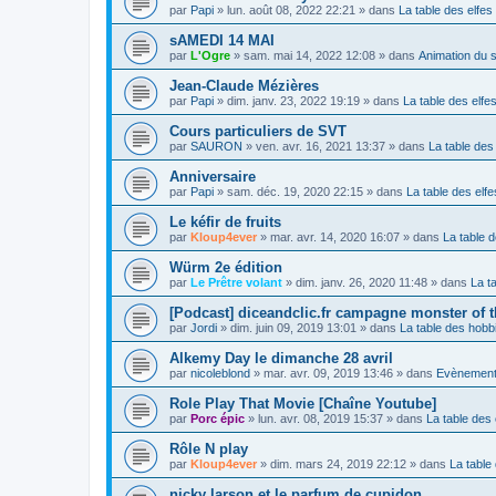
par
Papi
»
lun. août 08, 2022 22:21
» dans
La table des elfes
sAMEDI 14 MAI
par
L'Ogre
»
sam. mai 14, 2022 12:08
» dans
Animation du 
Jean-Claude Mézières
par
Papi
»
dim. janv. 23, 2022 19:19
» dans
La table des elfe
Cours particuliers de SVT
par
SAURON
»
ven. avr. 16, 2021 13:37
» dans
La table des
Anniversaire
par
Papi
»
sam. déc. 19, 2020 22:15
» dans
La table des elfe
Le kéfir de fruits
par
Kloup4ever
»
mar. avr. 14, 2020 16:07
» dans
La table 
Würm 2e édition
par
Le Prêtre volant
»
dim. janv. 26, 2020 11:48
» dans
La t
[Podcast] diceandclic.fr campagne monster of 
par
Jordi
»
dim. juin 09, 2019 13:01
» dans
La table des hobb
Alkemy Day le dimanche 28 avril
par
nicoleblond
»
mar. avr. 09, 2019 13:46
» dans
Evènemen
Role Play That Movie [Chaîne Youtube]
par
Porc épic
»
lun. avr. 08, 2019 15:37
» dans
La table des 
Rôle N play
par
Kloup4ever
»
dim. mars 24, 2019 22:12
» dans
La table
nicky larson et le parfum de cupidon