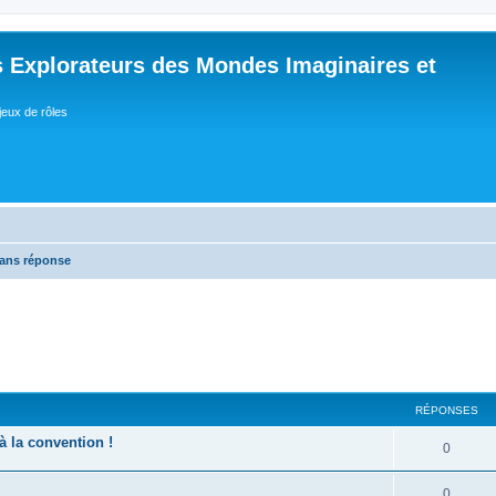
 Explorateurs des Mondes Imaginaires et
jeux de rôles
sans réponse
RÉPONSES
à la convention !
R
0
é
R
0