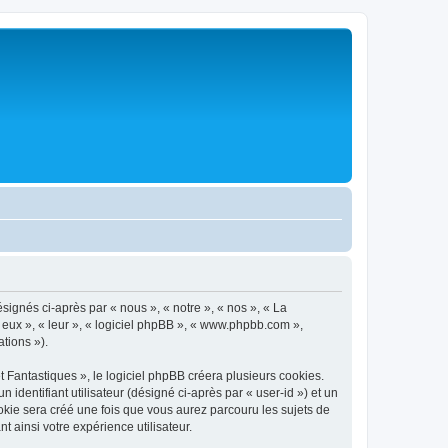
ignés ci-après par « nous », « notre », « nos », « La
 eux », « leur », « logiciel phpBB », « www.phpbb.com »,
ations »).
antastiques », le logiciel phpBB créera plusieurs cookies.
 identifiant utilisateur (désigné ci-après par « user-id ») et un
okie sera créé une fois que vous aurez parcouru les sujets de
 ainsi votre expérience utilisateur.