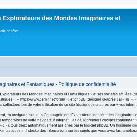
 Explorateurs des Mondes Imaginaires et
jeux de rôles
naires et Fantastiques - Politique de confidentialité
lorateurs des Mondes Imaginaires et Fantastiques » et ses sociétés affiliées (dés
ues », « https://www.cemif.net/forum ») et phpBB (désigné ci-après par « ils », «
 collectées lors de votre utilisation de ce site (désignées ci-après par « vos inform
nt, en naviguant sur « La Compagnie des Explorateurs des Mondes Imaginaires et F
rs temporaires de votre navigateur Internet. Les deux premiers cookies contiennent un
-id »), tous deux automatiquement assignés par le logiciel phpBB. Un troisième co
stiques ». Il stocke des informations sur les sujets que vous avez lus, améliorant