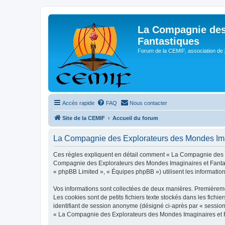
La Compagnie des
Fantastiques
Forum de la CEMIF, association de 
Accès rapide
FAQ
Nous contacter
Site de la CEMIF
Accueil du forum
La Compagnie des Explorateurs des Mondes Imagi
Ces règles expliquent en détail comment « La Compagnie des Exp
Compagnie des Explorateurs des Mondes Imaginaires et Fantastiq
« phpBB Limited », « Équipes phpBB ») utilisent les informations
Vos informations sont collectées de deux manières. Premièreme
Les cookies sont de petits fichiers texte stockés dans les fichie
identifiant de session anonyme (désigné ci-après par « session
« La Compagnie des Explorateurs des Mondes Imaginaires et Fanta