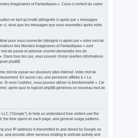
des Imaginaires et Fantastiques ». Ceux-ci sortent du cadre
ication en tant qu’invité (désignée ci-après par « messages
te »), ainsi que les messages que vous soumettez après votre
ilisé pour vous connecter (désigné ci-après par « votre mot de
plorateurs des Mondes Imaginaires et Fantastiques » sont
r, mot de passe et adresse courriel demandée lors de
». Dans tous les cas, vous pouvez choisir quelles informations
giciel phpBB.
e mot de passe sur plusieurs sites Internet. Votre mot de
cieusement. En aucun cas, une personne affiliée à « La
i vous l’oubliez, vous pouvez utiliser la fonctionnalité « J’ai
rriel, après quoi le logiciel phpBB générera un nouveau mot de
LLC (“Google”), to help us understand how visitors use the
isit, the time spent on each page, and general usage patterns.
g your IP address) is transmitted to and stored by Google on
us, and provide other services relating to website activity and