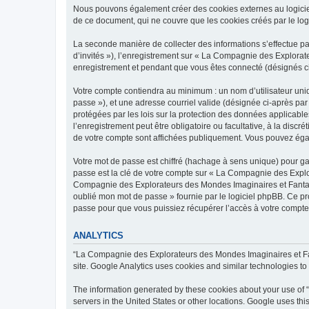
Nous pouvons également créer des cookies externes au logici
de ce document, qui ne couvre que les cookies créés par le log
La seconde manière de collecter des informations s’effectue par
d’invités »), l’enregistrement sur « La Compagnie des Explora
enregistrement et pendant que vous êtes connecté (désignés c
Votre compte contiendra au minimum : un nom d’utilisateur uniq
passe »), et une adresse courriel valide (désignée ci-après pa
protégées par les lois sur la protection des données applicabl
l’enregistrement peut être obligatoire ou facultative, à la di
de votre compte sont affichées publiquement. Vous pouvez égal
Votre mot de passe est chiffré (hachage à sens unique) pour ga
passe est la clé de votre compte sur « La Compagnie des Explo
Compagnie des Explorateurs des Mondes Imaginaires et Fantastiq
oublié mon mot de passe » fournie par le logiciel phpBB. Ce p
passe pour que vous puissiez récupérer l’accès à votre compte
ANALYTICS
“La Compagnie des Explorateurs des Mondes Imaginaires et Fan
site. Google Analytics uses cookies and similar technologies to 
The information generated by these cookies about your use of 
servers in the United States or other locations. Google uses this