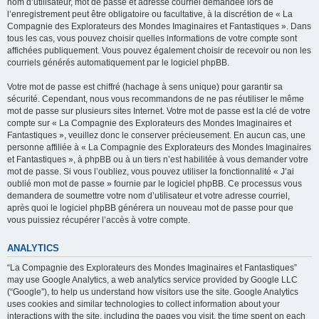
nom d’utilisateur, mot de passe et adresse courriel demandée lors de
l’enregistrement peut être obligatoire ou facultative, à la discrétion de « La
Compagnie des Explorateurs des Mondes Imaginaires et Fantastiques ». Dans
tous les cas, vous pouvez choisir quelles informations de votre compte sont
affichées publiquement. Vous pouvez également choisir de recevoir ou non les
courriels générés automatiquement par le logiciel phpBB.
Votre mot de passe est chiffré (hachage à sens unique) pour garantir sa
sécurité. Cependant, nous vous recommandons de ne pas réutiliser le même
mot de passe sur plusieurs sites Internet. Votre mot de passe est la clé de votre
compte sur « La Compagnie des Explorateurs des Mondes Imaginaires et
Fantastiques », veuillez donc le conserver précieusement. En aucun cas, une
personne affiliée à « La Compagnie des Explorateurs des Mondes Imaginaires
et Fantastiques », à phpBB ou à un tiers n’est habilitée à vous demander votre
mot de passe. Si vous l’oubliez, vous pouvez utiliser la fonctionnalité « J’ai
oublié mon mot de passe » fournie par le logiciel phpBB. Ce processus vous
demandera de soumettre votre nom d’utilisateur et votre adresse courriel,
après quoi le logiciel phpBB générera un nouveau mot de passe pour que
vous puissiez récupérer l’accès à votre compte.
ANALYTICS
“La Compagnie des Explorateurs des Mondes Imaginaires et Fantastiques”
may use Google Analytics, a web analytics service provided by Google LLC
(“Google”), to help us understand how visitors use the site. Google Analytics
uses cookies and similar technologies to collect information about your
interactions with the site, including the pages you visit, the time spent on each