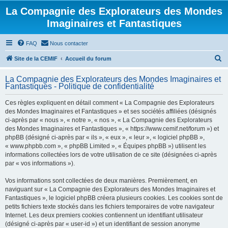
La Compagnie des Explorateurs des Mondes
Imaginaires et Fantastiques
FAQ
Nous contacter
R
Site de la CEMIF
Accueil du forum
e
La Compagnie des Explorateurs des Mondes Imaginaires et
c
Fantastiques - Politique de confidentialité
h
Ces règles expliquent en détail comment « La Compagnie des Explorateurs
e
des Mondes Imaginaires et Fantastiques » et ses sociétés affiliées (désignés
r
ci-après par « nous », « notre », « nos », « La Compagnie des Explorateurs
des Mondes Imaginaires et Fantastiques », « https://www.cemif.net/forum ») et
c
phpBB (désigné ci-après par « ils », « eux », « leur », « logiciel phpBB »,
h
« www.phpbb.com », « phpBB Limited », « Équipes phpBB ») utilisent les
informations collectées lors de votre utilisation de ce site (désignées ci-après
e
par « vos informations »).
r
Vos informations sont collectées de deux manières. Premièrement, en
naviguant sur « La Compagnie des Explorateurs des Mondes Imaginaires et
Fantastiques », le logiciel phpBB créera plusieurs cookies. Les cookies sont de
petits fichiers texte stockés dans les fichiers temporaires de votre navigateur
Internet. Les deux premiers cookies contiennent un identifiant utilisateur
(désigné ci-après par « user-id ») et un identifiant de session anonyme