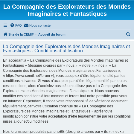
La Compagnie des Explorateurs des Mondes
Imaginaires et Fantastiques
FAQ
Nous contacter
R
Site de la CEMIF
Accueil du forum
e
La Compagnie des Explorateurs des Mondes Imaginaires et
c
Fantastiques - Conditions d’utilisation
h
En accédant à « La Compagnie des Explorateurs des Mondes Imaginaires et
e
Fantastiques » (désigné ci-après par « nous », « notre », « nos », « La
r
Compagnie des Explorateurs des Mondes Imaginaires et Fantastiques »,
« https://www.cemif.net/forum »), vous acceptez d’être légalement lié par les
c
conditions suivantes. Si vous n’acceptez pas d’être légalement lié par toutes
h
ces conditions, alors n’accédez pas et/ou n’utilisez pas « La Compagnie des
Explorateurs des Mondes Imaginaires et Fantastiques ». Nous pouvons
e
modifier ces conditions à tout moment et ferons tout notre possible pour vous
r
en informer. Cependant, il est de votre responsabilité de vérifier ce document
régulièrement, car votre utilisation continue de « La Compagnie des
Explorateurs des Mondes Imaginaires et Fantastiques » après toute
modification constitue votre acceptation d’être légalement lié par les conditions
mises à jour et/ou modifiées.
Nos forums sont propulsés par phpBB (désigné ci-après par « ils », « eux »,