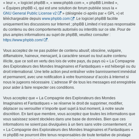
« leur », « logiciel phpBB », « www.phpbb.com », « phpBB Limited »,
« Équipes phpBB »), qui est une solution de forum publiée sous la «
GNU General Public License v2
» (désignée ci-après par « GPL ») et
téléchargeable depuis
www.phpbb.com
. Le logiciel phpBB facilite
uniquement les discussions sur Internet ; phpBB Limited n’est pas responsable
du contenu ou des comportements autorisés ou interdits sur ce site. Pour de
plus amples informations au sujet de phpBB, veuillez consulter :
https://www.phpbb.com/
.
Vous acceptez de ne pas publier de contenu abusif, obscène, vulgaire,
diffamatoire, haineux, menaçant, à caractère sexuel ou tout autre contenu
illicite, que ce soit en vertu des lois de votre pays, du pays où « La Compagnie
des Explorateurs des Mondes Imaginaires et Fantastiques » est hébergé ou du
droit international. Une telle action peut entraîner votre bannissement immédiat
et permanent, avec une notification à votre fournisseur d’accès à Internet si
nous le jugeons nécessaire. L’adresse IP de tous les messages est enregistrée
pour aider à faire respecter ces conditions.
Vous acceptez que « La Compagnie des Explorateurs des Mondes
Imaginaires et Fantastiques » se réserve le droit de supprimer, modifier,
déplacer ou verrouiller n’importe quel sujet à tout moment, à notre seule
discrétion. En tant que membre, vous acceptez que toutes les informations que
vous saisissez soient stockées dans une base de données. Bien que ces
informations ne soient pas divulguées à un tiers sans votre consentement, ni
« La Compagnie des Explorateurs des Mondes Imaginaires et Fantastiques »
ni phpBB ne pourront être tenus responsables de toute tentative de piratage