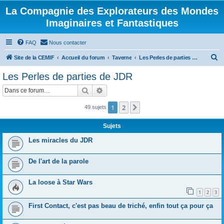
La Compagnie des Explorateurs des Mondes
Imaginaires et Fantastiques
FAQ
Nous contacter
R
Site de la CEMIF
Accueil du forum
Taverne
Les Perles de parties de JDR
e
Les Perles de parties de JDR
c
Rechercher
Recherche avancée
h
e
1
2
Suivante
49 sujets
r
Sujets
c
Les miracles du JDR
h
e
De l'art de la parole
r
La loose à Star Wars
1
2
3
First Contact, c'est pas beau de triché, enfin tout ça pour ça