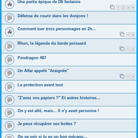
Une partie épique de D6 fantaisie
1
2
3
4
Défense de courir dans les donjons !
Comment tuer trois personnages en 2h...
1
2
Rhun, la légende du barde poissard
1
2
Pendragon 487
Un Alfar appelé "Araignée"
1
2
La protection avant tout
"Z'avez vos papiers ?" Et autres histoires...
On y est allé, mais... Il n'y avait personne !
Je peux récupérer ses bottes ?
On va voir si tu es un bon mécano...