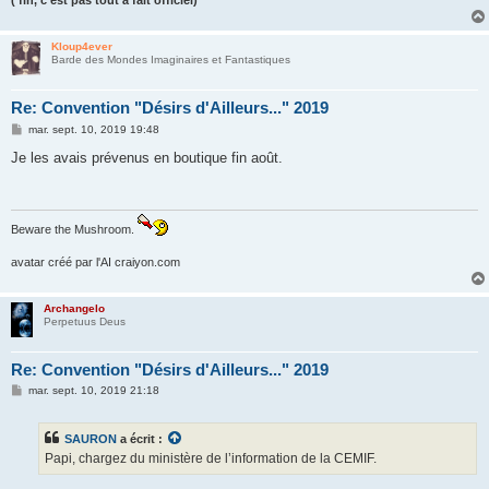
('fin, c'est pas tout à fait officiel)
Kloup4ever
Barde des Mondes Imaginaires et Fantastiques
Re: Convention "Désirs d'Ailleurs..." 2019
M
mar. sept. 10, 2019 19:48
e
s
Je les avais prévenus en boutique fin août.
s
a
g
e
Beware the Mushroom.
avatar créé par l'AI craiyon.com
Archangelo
Perpetuus Deus
Re: Convention "Désirs d'Ailleurs..." 2019
M
mar. sept. 10, 2019 21:18
e
s
s
SAURON
a écrit :
a
g
Papi, chargez du ministère de l’information de la CEMIF.
e