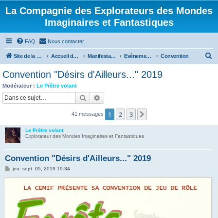
La Compagnie des Explorateurs des Mondes
Imaginaires et Fantastiques
FAQ
Nous contacter
R
Site de la CEMIF
Accueil du forum
Manifestations
Evènements
Convention
e
Convention "Désirs d'Ailleurs..." 2019
c
Modérateur :
Le Prêtre volant
h
Rechercher
Recherche avancée
e
1
2
3
Suivante
41 messages
r
c
Le Prêtre volant
Explorateur des Mondes Imaginaires et Fantastiques
h
e
Convention "Désirs d'Ailleurs..." 2019
r
M
jeu. sept. 05, 2019 19:34
e
s
s
a
g
e