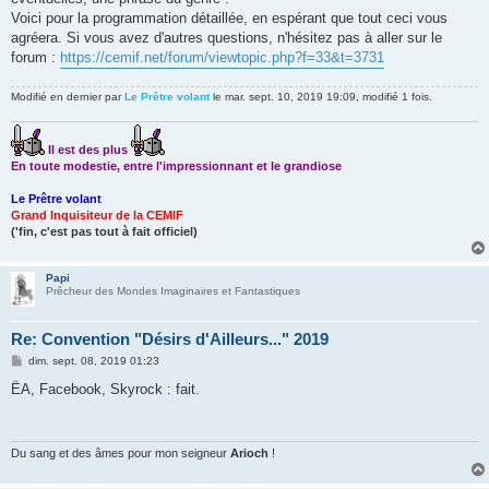
a
g
Voici pour la programmation détaillée, en espérant que tout ceci vous
e
agréera. Si vous avez d'autres questions, n'hésitez pas à aller sur le
forum :
https://cemif.net/forum/viewtopic.php?f=33&t=3731
Modifié en dernier par
Le Prêtre volant
le mar. sept. 10, 2019 19:09, modifié 1 fois.
Il est des plus
En toute modestie, entre l'impressionnant et le grandiose
Le Prêtre volant
Grand Inquisiteur de la CEMIF
('fin, c'est pas tout à fait officiel)
Papi
Prêcheur des Mondes Imaginaires et Fantastiques
Re: Convention "Désirs d'Ailleurs..." 2019
M
dim. sept. 08, 2019 01:23
e
s
ËA, Facebook, Skyrock : fait.
s
a
g
e
Du sang et des âmes pour mon seigneur
Arioch
!