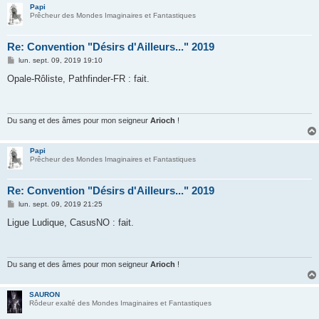
Papi
Prêcheur des Mondes Imaginaires et Fantastiques
Re: Convention "Désirs d'Ailleurs..." 2019
M
lun. sept. 09, 2019 19:10
e
s
Opale-Rôliste, Pathfinder-FR : fait.
s
a
g
e
Du sang et des âmes pour mon seigneur
Arioch
!
Papi
Prêcheur des Mondes Imaginaires et Fantastiques
Re: Convention "Désirs d'Ailleurs..." 2019
M
lun. sept. 09, 2019 21:25
e
s
Ligue Ludique, CasusNO : fait.
s
a
g
e
Du sang et des âmes pour mon seigneur
Arioch
!
SAURON
Rôdeur exalté des Mondes Imaginaires et Fantastiques