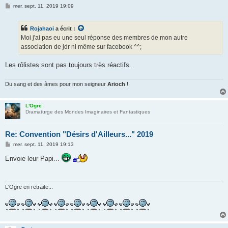
M
mer. sept. 11, 2019 19:09
e
s
s
Rojahaoi
a écrit :
a
g
Moi j'ai pas eu une seul réponse des membres de mon autre
e
association de jdr ni même sur facebook ^^;
Les rôlistes sont pas toujours très réactifs.
Du sang et des âmes pour mon seigneur
Arioch
!
L'Ogre
Dramaturge des Mondes Imaginaires et Fantastiques
Re: Convention "Désirs d'Ailleurs..." 2019
M
mer. sept. 11, 2019 19:13
e
s
Envoie leur Papi...
s
a
g
e
L'Ogre en retraite...