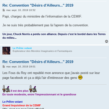
Re: Convention "Désirs d'Ailleurs..." 2019
M
mar. sept. 10, 2019 10:52
e
s
Papi, chargez du ministère de l’information de la CEMIF.
s
a
g
Je ne suis très probablement pas là l'aprem de la convention.
e
Un jour, Chuck Norris a perdu son alliance. Depuis c'est le bordel dans les Terres
du milieu...
Le Prêtre volant
Explorateur des Mondes Imaginaires et Fantastiques
Re: Convention "Désirs d'Ailleurs..." 2019
M
mar. sept. 10, 2019 19:01
e
s
Les Fous du Roy ont republié mon annonce que j'avais posté sur leur
s
page facebook et ça a déjà l'air d'intéresser des gens
a
g
e
Il est des plus
En toute modestie, entre l'impressionnant et le grandiose
Le Prêtre volant
Grand Inquisiteur de la CEMIF