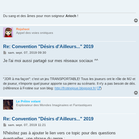
s
a
g
e
Du sang et des âmes pour mon seigneur
Arioch
!
Rojahaoi
Appel des voies oniriques
Re: Convention "Désirs d'Ailleurs..." 2019
M
sam. sept. 07, 2019 09:30
e
s
Je l'ai moi aussi partagé sur mes réseaux sociaux ^^
s
a
g
e
"JDR à ma façon": c'est un jeu TRANSPORTABLE! Tous les joueurs ont le rôle de MJ et
de joueur, n'importe quel joueur apporte sa pierre au scénario. Il n'y a pas besoin de dés.
(référence à Frotine sur son blog:
http://frotinejoue.blogspot.fr/
)
Le Prêtre volant
Explorateur des Mondes Imaginaires et Fantastiques
Re: Convention "Désirs d'Ailleurs..." 2019
M
sam. sept. 07, 2019 11:21
e
s
N'hésitez pas à ajouter le lien vers ce topic pour des questions
s
éventuelles, une phrase du genre :