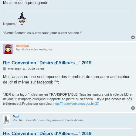
Ministre de la propagande
le gnome
"Savoir écouter les autres sans pour autant se taire !"
Rojahaoi
Appel des voies oniriques
Re: Convention "Désirs d'Ailleurs..." 2019
M
mer. sept. 11, 2019 07:58
e
s
Moi j'ai pas eu une seul réponse des membres de mon autre association
s
de jdr ni même sur facebook ^^;
a
g
e
"JDR à ma façon": c'est un jeu TRANSPORTABLE! Tous les joueurs ont le rôle de MJ et
de joueur, n'importe quel joueur apporte sa pierre au scénario. Il n'y a pas besoin de dés.
(référence à Frotine sur son blog:
http://frotinejoue.blogspot.fr/
)
Papi
Prêcheur des Mondes Imaginaires et Fantastiques
Re: Convention "Désirs d'Ailleurs..." 2019