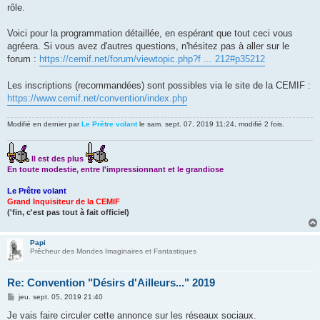
rôle.
Voici pour la programmation détaillée, en espérant que tout ceci vous
agréera. Si vous avez d'autres questions, n'hésitez pas à aller sur le
forum :
https://cemif.net/forum/viewtopic.php?f ... 212#p35212
Les inscriptions (recommandées) sont possibles via le site de la CEMIF :
https://www.cemif.net/convention/index.php
Modifié en dernier par
Le Prêtre volant
le sam. sept. 07, 2019 11:24, modifié 2 fois.
Il est des plus
En toute modestie, entre l'impressionnant et le grandiose
Le Prêtre volant
Grand Inquisiteur de la CEMIF
('fin, c'est pas tout à fait officiel)
Papi
Prêcheur des Mondes Imaginaires et Fantastiques
Re: Convention "Désirs d'Ailleurs..." 2019
M
jeu. sept. 05, 2019 21:40
e
s
Je vais faire circuler cette annonce sur les réseaux sociaux.