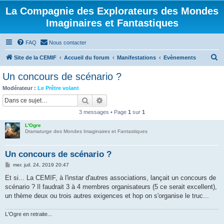
La Compagnie des Explorateurs des Mondes
Imaginaires et Fantastiques
FAQ
Nous contacter
R
Site de la CEMIF
Accueil du forum
Manifestations
Evènements
e
Un concours de scénario ?
c
Modérateur :
Le Prêtre volant
h
Rechercher
Recherche avancée
e
3 messages • Page
1
sur
1
r
L'Ogre
c
Dramaturge des Mondes Imaginaires et Fantastiques
h
Un concours de scénario ?
e
M
mer. juil. 24, 2019 20:47
r
e
s
Et si... La CEMIF, à l'instar d'autres associations, lançait un concours de
s
scénario ? Il faudrait 3 à 4 membres organisateurs (5 ce serait excellent),
a
g
un thème deux ou trois autres exigences et hop on s'organise le truc...
e
L'Ogre en retraite...