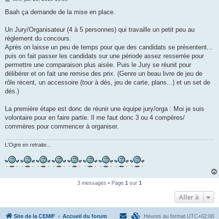
e
s
Baah ça demande de la mise en place.
s
a
g
Un Jury/Organisateur (4 à 5 personnes) qui travaille un petit peu au
e
règlement du concours.
Après on laisse un peu de temps pour que des candidats se présentent...
puis on fait passer les candidats sur une période assez resserrée pour
permettre une comparaison plus aisée. Puis le Jury se réunit pour
délibérer et on fait une remise des prix. (Genre un beau livre de jeu de
rôle récent, un accessoire (tour à dés, jeu de carte, plans...) et un set de
dés.)
La première étape est donc de réunir une équipe jury/orga : Moi je suis
volontaire pour en faire partie. Il me faut donc 3 ou 4 compères/
commères pour commencer à organiser.
L'Ogre en retraite...
3 messages • Page
1
sur
1
Aller à
Site de la CEMIF
Accueil du forum
Heures au format
UTC+02:00