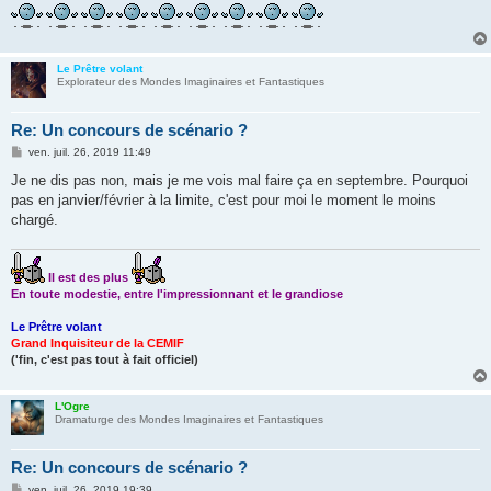
Le Prêtre volant
Explorateur des Mondes Imaginaires et Fantastiques
Re: Un concours de scénario ?
M
ven. juil. 26, 2019 11:49
e
s
Je ne dis pas non, mais je me vois mal faire ça en septembre. Pourquoi
s
pas en janvier/février à la limite, c'est pour moi le moment le moins
a
g
chargé.
e
Il est des plus
En toute modestie, entre l'impressionnant et le grandiose
Le Prêtre volant
Grand Inquisiteur de la CEMIF
('fin, c'est pas tout à fait officiel)
L'Ogre
Dramaturge des Mondes Imaginaires et Fantastiques
Re: Un concours de scénario ?
M
ven. juil. 26, 2019 19:39