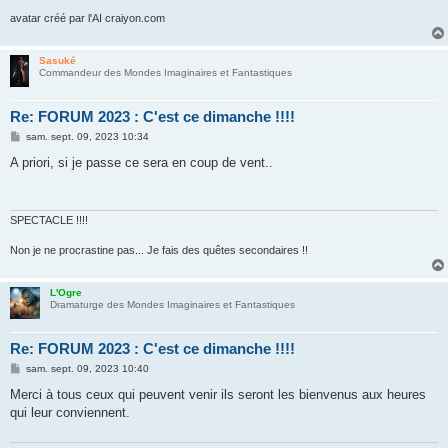
avatar créé par l'AI craiyon.com
Sasuké
Commandeur des Mondes Imaginaires et Fantastiques
Re: FORUM 2023 : C'est ce dimanche !!!!
M
sam. sept. 09, 2023 10:34
e
s
A priori, si je passe ce sera en coup de vent..
s
a
g
e
SPECTACLE !!!!
Non je ne procrastine pas... Je fais des quêtes secondaires !!
L'Ogre
Dramaturge des Mondes Imaginaires et Fantastiques
Re: FORUM 2023 : C'est ce dimanche !!!!
M
sam. sept. 09, 2023 10:40
e
s
Merci à tous ceux qui peuvent venir ils seront les bienvenus aux heures
s
qui leur conviennent.
a
g
e