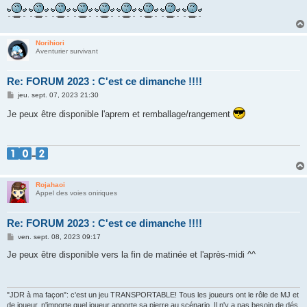
Norihiori
Aventurier survivant
Re: FORUM 2023 : C'est ce dimanche !!!!
M
jeu. sept. 07, 2023 21:30
e
s
Je peux être disponible l'aprem et remballage/rangement
s
a
g
e
=
Rojahaoi
Appel des voies oniriques
Re: FORUM 2023 : C'est ce dimanche !!!!
M
ven. sept. 08, 2023 09:17
e
s
Je peux être disponible vers la fin de matinée et l'après-midi ^^
s
a
g
e
"JDR à ma façon": c'est un jeu TRANSPORTABLE! Tous les joueurs ont le rôle de MJ et
de joueur, n'importe quel joueur apporte sa pierre au scénario. Il n'y a pas besoin de dés.