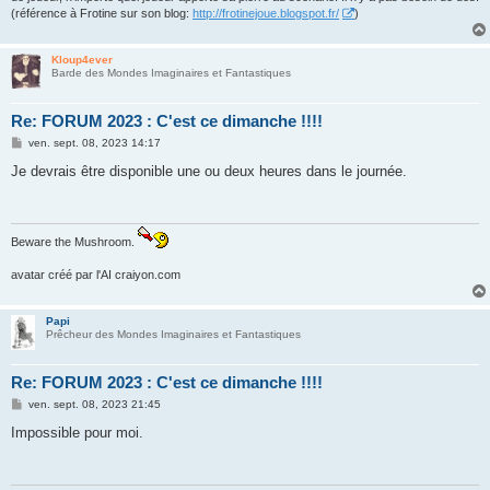
(référence à Frotine sur son blog:
http://frotinejoue.blogspot.fr/
)
Kloup4ever
Barde des Mondes Imaginaires et Fantastiques
Re: FORUM 2023 : C'est ce dimanche !!!!
M
ven. sept. 08, 2023 14:17
e
s
Je devrais être disponible une ou deux heures dans le journée.
s
a
g
e
Beware the Mushroom.
avatar créé par l'AI craiyon.com
Papi
Prêcheur des Mondes Imaginaires et Fantastiques
Re: FORUM 2023 : C'est ce dimanche !!!!
M
ven. sept. 08, 2023 21:45
e
s
Impossible pour moi.
s
a
g
e