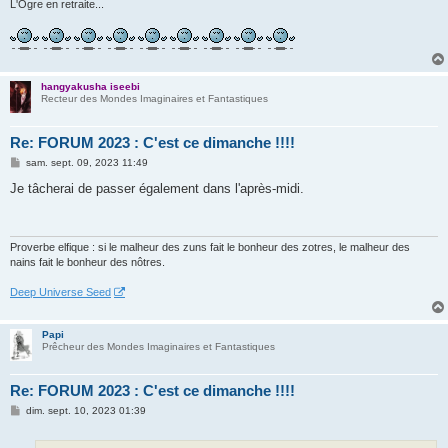
L'Ogre en retraite...
hangyakusha iseebi
Recteur des Mondes Imaginaires et Fantastiques
Re: FORUM 2023 : C'est ce dimanche !!!!
M
sam. sept. 09, 2023 11:49
e
s
Je tâcherai de passer également dans l'après-midi.
s
a
g
e
Proverbe elfique : si le malheur des zuns fait le bonheur des zotres, le malheur des
nains fait le bonheur des nôtres.
Deep Universe Seed
Papi
Prêcheur des Mondes Imaginaires et Fantastiques
Re: FORUM 2023 : C'est ce dimanche !!!!
M
dim. sept. 10, 2023 01:39
e
s
s