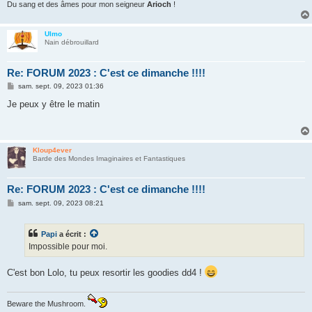
Du sang et des âmes pour mon seigneur
Arioch
!
Ulmo
Nain débrouillard
Re: FORUM 2023 : C'est ce dimanche !!!!
M
sam. sept. 09, 2023 01:36
e
s
Je peux y être le matin
s
a
g
e
Kloup4ever
Barde des Mondes Imaginaires et Fantastiques
Re: FORUM 2023 : C'est ce dimanche !!!!
M
sam. sept. 09, 2023 08:21
e
s
s
Papi
a écrit :
a
g
Impossible pour moi.
e
C'est bon Lolo, tu peux resortir les goodies dd4 !
Beware the Mushroom.