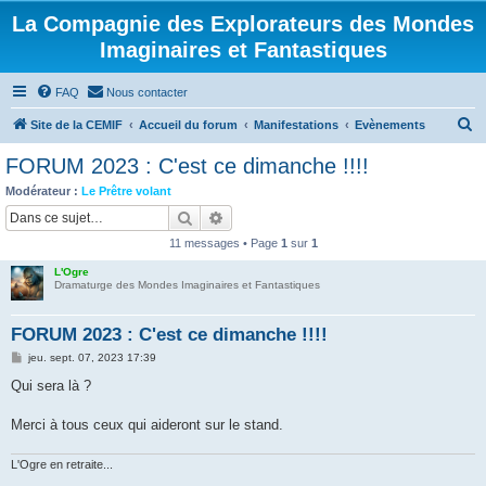
La Compagnie des Explorateurs des Mondes
Imaginaires et Fantastiques
FAQ
Nous contacter
R
Site de la CEMIF
Accueil du forum
Manifestations
Evènements
e
FORUM 2023 : C'est ce dimanche !!!!
c
Modérateur :
Le Prêtre volant
h
Rechercher
Recherche avancée
e
11 messages • Page
1
sur
1
r
L'Ogre
c
Dramaturge des Mondes Imaginaires et Fantastiques
h
FORUM 2023 : C'est ce dimanche !!!!
e
M
jeu. sept. 07, 2023 17:39
r
e
s
Qui sera là ?
s
a
g
Merci à tous ceux qui aideront sur le stand.
e
L'Ogre en retraite...